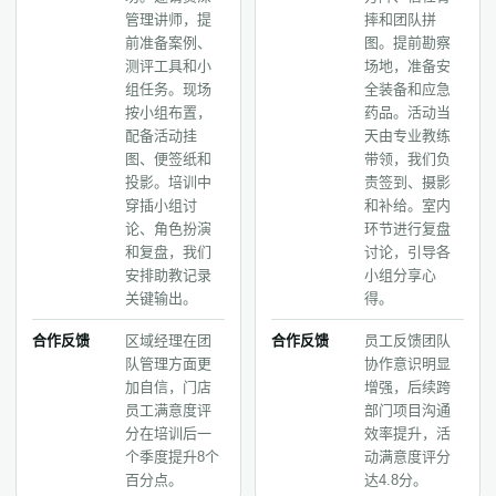
管理讲师，提
摔和团队拼
前准备案例、
图。提前勘察
测评工具和小
场地，准备安
组任务。现场
全装备和应急
按小组布置，
药品。活动当
配备活动挂
天由专业教练
图、便签纸和
带领，我们负
投影。培训中
责签到、摄影
穿插小组讨
和补给。室内
论、角色扮演
环节进行复盘
和复盘，我们
讨论，引导各
安排助教记录
小组分享心
关键输出。
得。
合作反馈
区域经理在团
合作反馈
员工反馈团队
队管理方面更
协作意识明显
加自信，门店
增强，后续跨
员工满意度评
部门项目沟通
分在培训后一
效率提升，活
个季度提升8个
动满意度评分
百分点。
达4.8分。