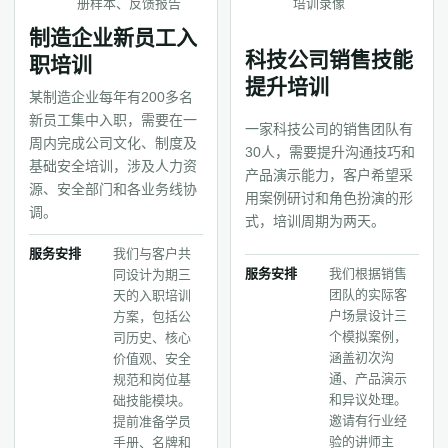
册样本、反馈报告
培训录像
制造企业新员工入
科技公司销售技能
职培训
提升培训
某制造企业每年有200多名
新员工集中入职，需要在一
一家科技公司的销售团队有
周内完成公司文化、制度及
30人，需要提升沟通技巧和
基础安全培训，涉及人力资
产品演示能力，客户希望采
源、安全部门和各业务线协
用案例研讨和角色扮演的形
调。
式，培训周期为两天。
服务安排
我们与客户共
服务安排
我们根据销售
同设计为期三
团队的实际客
天的入职培训
户场景设计三
方案，包括公
个模拟案例，
司历史、核心
涵盖初次沟
价值观、安全
通、产品演示
规范和岗位基
和异议处理。
础技能模块。
邀请有行业经
提前准备学员
验的讲师主
手册、名牌和