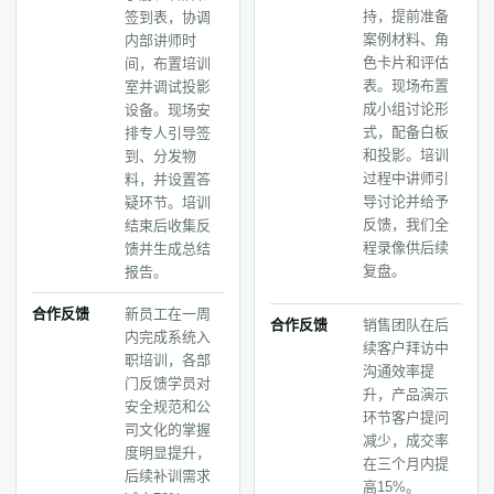
持，提前准备
签到表，协调
案例材料、角
内部讲师时
色卡片和评估
间，布置培训
表。现场布置
室并调试投影
成小组讨论形
设备。现场安
式，配备白板
排专人引导签
和投影。培训
到、分发物
过程中讲师引
料，并设置答
导讨论并给予
疑环节。培训
反馈，我们全
结束后收集反
程录像供后续
馈并生成总结
复盘。
报告。
合作反馈
新员工在一周
合作反馈
销售团队在后
内完成系统入
续客户拜访中
职培训，各部
沟通效率提
门反馈学员对
升，产品演示
安全规范和公
环节客户提问
司文化的掌握
减少，成交率
度明显提升，
在三个月内提
后续补训需求
高15%。