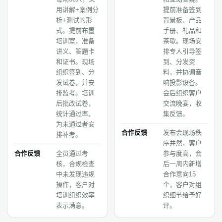
用讲解+案例分
提前准备签到
析+测试的形
背景板、产品
式。提前布置
手册、礼品和
培训室，准备
茶歇。现场安
讲义、答题卡
排专人引导签
和证书。现场
到、分发资
组织签到、分
料，并协调音
发试卷，并安
响投影设备。
排监考。培训
会后组织客户
后批改试卷，
交流晚宴，收
统计通过率，
集反馈。
为未通过者安
合作反馈
发布会现场秩
排补考。
序井然，客户
合作反馈
全员通过考
参与度高，会
核，合规检查
后一周内新增
中未发现违规
合作意向15
操作，客户对
个，客户对组
培训组织效率
织细节给予好
表示满意。
评。