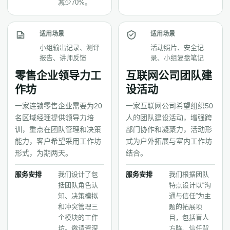
减少70%。
适用场景
适用场景
小组输出记录、测评
活动照片、安全记
报告、讲师反馈
录、小组复盘笔记
零售企业领导力工
互联网公司团队建
作坊
设活动
一家连锁零售企业需要为20
一家互联网公司希望组织50
名区域经理提供领导力培
人的团队建设活动，增强跨
训，重点在团队管理和决策
部门协作和凝聚力，活动形
能力，客户希望采用工作坊
式为户外拓展与室内工作坊
形式，为期两天。
结合。
服务安排
我们设计了包
服务安排
我们根据团队
括团队角色认
特点设计以“沟
知、决策模拟
通与信任”为主
和冲突管理三
题的拓展项
个模块的工作
目，包括盲人
坊。邀请资深
方阵、信任背