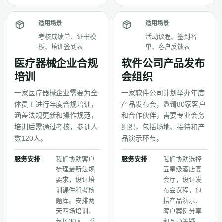
适用场景
适用场景
考核成绩单、证书模
活动议程、签到名
板、培训签到表
单、客户反馈表
医疗器械企业合规
软件公司产品发布
培训
会组织
一家医疗器械企业需要为全
一家软件公司计划举办年度
体员工进行年度合规培训，
产品发布会，邀请80家客户
涵盖法规更新和操作规范，
和合作伙伴，需要专业会务
培训后需通过考核，参训人
组织，包括场地、接待和产
数120人。
品演示环节。
服务安排
我们协助客户
服务安排
我们协助选择
梳理最新法规
五星级酒店宴
要求，设计培
会厅，设计发
训课件和考核
布会议程，包
题库。安排两
括产品演示、
天四场培训，
客户案例分享
每场30人，采
和互动答疑。