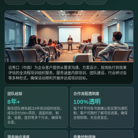
迈秀口（中国）为企业客户提供从需求沟通、方案设计、现场执行到效果
评估的全流程培训组织服务。服务涵盖内部培训、团队建设、行业研讨会
等多种形式，确保活动顺利开展并达成培训目标。
团队经验
合作流程透明度
8年+
100%透明
服务团队拥有超过8年培训组织经验，
每个环节均有书面确认和定期沟通机
成功交付300+项目，涵盖科技、制
制，客户可随时了解项目进展，确保
造、金融、医药等多个行业，确保专
全程知情，无信息盲区。
业度。
服务响应速度
质量控制措施