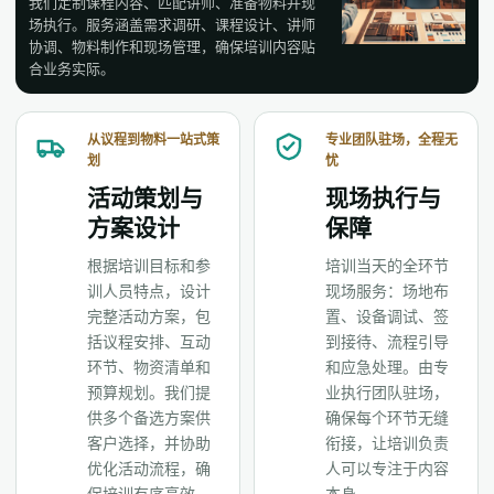
我们定制课程内容、匹配讲师、准备物料并现
场执行。服务涵盖需求调研、课程设计、讲师
协调、物料制作和现场管理，确保培训内容贴
合业务实际。
从议程到物料一站式策
专业团队驻场，全程无
划
忧
活动策划与
现场执行与
方案设计
保障
根据培训目标和参
培训当天的全环节
训人员特点，设计
现场服务：场地布
完整活动方案，包
置、设备调试、签
括议程安排、互动
到接待、流程引导
环节、物资清单和
和应急处理。由专
预算规划。我们提
业执行团队驻场，
供多个备选方案供
确保每个环节无缝
客户选择，并协助
衔接，让培训负责
优化活动流程，确
人可以专注于内容