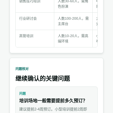
销售技巧培训
人数30-60人，需角
中型培训
与
色扮演
局，配移
推
荐
行业研讨会
人数100-200人，需
大型会议
组
主席台
式布局，配
合
高管培训
人数10-20人，需高
小型会议
端环境
布局，配
问题核对
继续确认的关键问题
问题
培训场地一般需要提前多久预订？
建议提前2-4周预订。小型培训提前2周即