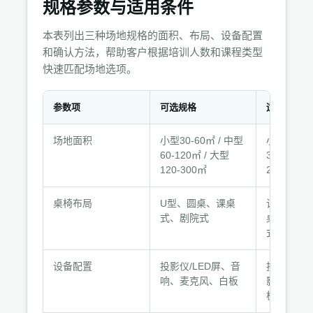
规格参数与适用条件
本表列出三种场地规格的面积、布局、设备配置
和确认方法，帮助客户根据培训人数和课程类型
快速匹配场地选项。
参数项
可选规格
适用条件
规
场地面积
小型30-60㎡ / 中型
小型10-30
格
60-120㎡ / 大型
30-80人 /
参
120-300㎡
200人
数
与
桌椅布局
U型、圆桌、课桌
讨论型选
适
式、剧院式
桌，讲授
用
式或剧院
条
件
设备配置
投影仪/LED屏、音
投影类课
响、麦克风、白板
影仪，互
板