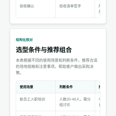
验收确认
验收清单签字
所有项目
后签字
结构化核对
选型条件与推荐组合
本表根据不同的使用场景和判断条件，推荐合适
的场地规格和注意事项，帮助客户做出采购决
策。
使用场景
判断条件
推荐选择
选
新员工入职培训
人数20-40人，需分
中型培训
型
组讨论
式布局，
条
件