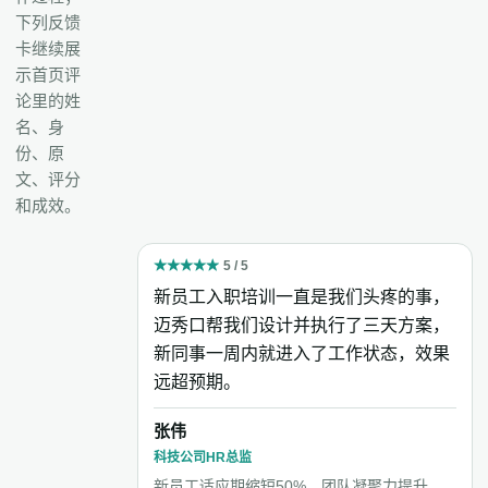
下列反馈
卡继续展
示首页评
论里的姓
名、身
份、原
文、评分
和成效。
★
★
★
★
★
5 / 5
新员工入职培训一直是我们头疼的事，
迈秀口帮我们设计并执行了三天方案，
新同事一周内就进入了工作状态，效果
远超预期。
张伟
科技公司HR总监
新员工适应期缩短50%，团队凝聚力提升。