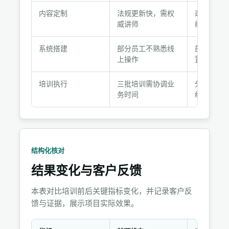
与
内容定制
法规更新快，需权
邀请15年
执
威讲师
编写课件
行
记
系统搭建
部分员工不熟悉线
部署考试
录
上操作
置模拟练
培训执行
三批培训需协调业
分批次排
务时间
经理驻场
结构化核对
结果变化与客户反馈
本表对比培训前后关键指标变化，并记录客户反
馈与证据，展示项目实际效果。