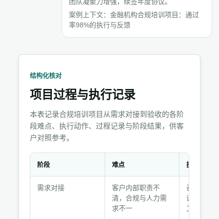
团队凝聚力增强，续签年度协议。
案例上下文：金融机构合规培训项目：通过
率98%的执行与反馈
结构化核对
项目过程与执行记录
本表记录合规培训项目从需求对接到验收的各阶
段难点、执行动作、过程记录与阶段结果，供客
户对照参考。
阶段
难点
执行动作
项
需求对接
客户内部职责不
召开两次
目
清，合规与人力需
议，明确
过
求不一
工
程