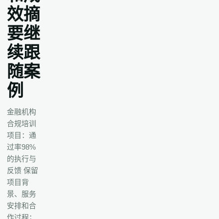
效摘
要继
续跟
随案
例
金融机构
合规培训
项目：通
过率98%
的执行与
反馈 保留
项目背
景、服务
安排和合
作过程；