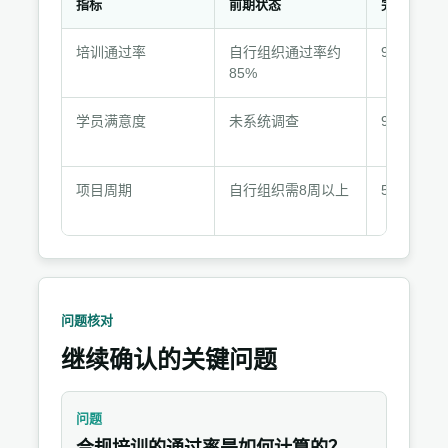
指标
前期状态
完成后
结
培训通过率
自行组织通过率约
98%
果
85%
变
化
学员满意度
未系统调查
92%认为
与
客
户
项目周期
自行组织需8周以上
5周完成
反
馈
问题核对
继续确认的关键问题
问题