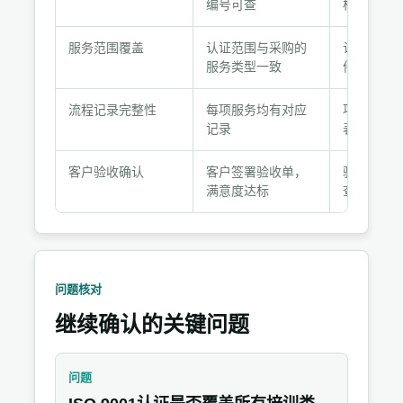
编号可查
核实截图
项
目
服务范围覆盖
认证范围与采购的
认证附件
与
服务类型一致
件
记
录
流程记录完整性
每项服务均有对应
项目策划
材
记录
表、签到
料
客户验收确认
客户签署验收单，
验收单、
满意度达标
查表
问题核对
继续确认的关键问题
问题