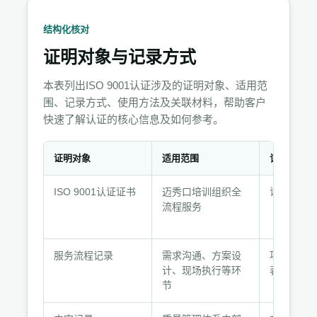
结构化核对
证明对象与记录方式
本表列出ISO 9001认证涉及的证明对象、适用范
围、记录方式、使用方法及关联材料，帮助客户
快速了解认证的核心信息及如何参考。
证明对象
适用范围
记录方式
证
ISO 9001认证证书
迈秀口培训组织全
证书原件
明
流程服务
对
象
与
服务流程记录
需求沟通、方案设
项目策划
记
计、现场执行等环
表、签到
录
节
方