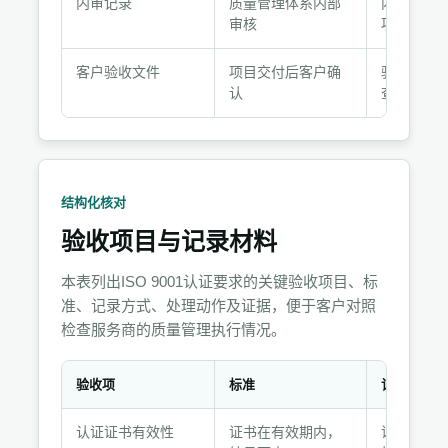
式
内审记录
质量管理体系内部
内审报告
审核
项记录
客户验收文件
项目交付后客户确
验收单、
认
查
结构化核对
验收项目与记录材料
本表列出ISO 9001认证要求的关键验收项目、标
准、记录方式、处理动作及证据，便于客户对照
检查服务商的质量管理执行情况。
验收项
标准
记录方式
验
认证证书有效性
证书在有效期内，
证书扫描
收