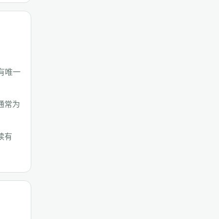
有唯一
期通常为
续有