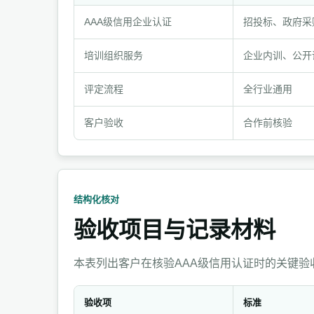
证
AAA级信用企业认证
招投标、政府采
明
对
培训组织服务
企业内训、公开
象
与
评定流程
全行业通用
记
客户验收
合作前核验
录
方
式
结构化核对
验收项目与记录材料
本表列出客户在核验AAA级信用认证时的关键
验收项
标准