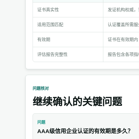
验
证书真实性
发证机构权威，
收
项
适用范围匹配
认证覆盖所需服
目
与
有效期
证书在有效期内
记
评估报告完整性
报告包含各项指
录
材
料
问题核对
继续确认的关键问题
问题
AAA级信用企业认证的有效期是多久？