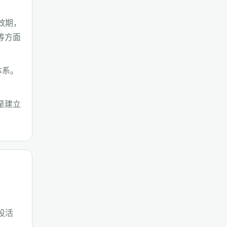
效期，
等方面
体系。
是建立
设活