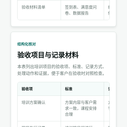
验收材料清单
签到表、满意度问
纸质原件+
卷、数据报告
件归档
结构化核对
验收项目与记录材料
本表列出培训项目的验收项、标准、记录方式、
处理动作和证据，便于客户在验收时对照检查。
验收项
标准
记录方式
验
培训方案确认
方案内容与客户需
方案确认
收
求一致，课程安排
字文件
项
合理
目
与