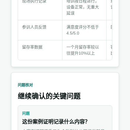
现场执行记录
培训按日程进行，
现场签到
记
设备正常，无重大
记录表
录
延误
材
料
参训人员反馈
满意度评分不低于
匿名问卷
4.5/5.0
留存率数据
一个月留存率较以
客户HR系
往提升10%以上
比数据
问题核对
继续确认的关键问题
问题
这份案例证明记录什么内容？