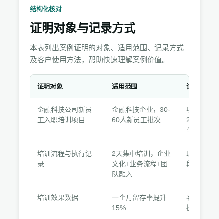
结构化核对
证明对象与记录方式
本表列出案例证明的对象、适用范围、记录方式
及客户使用方法，帮助快速理解案例价值。
证明对象
适用范围
记录方式
证
金融科技公司新员
金融科技企业，30-
项目档案CA
明
工入职培训项目
60人新员工批次
2024-0
对
与纸质记
象
与
培训流程与执行记
2天集中培训，企业
现场照片
记
录
文化+业务流程+团
段、讲师
录
队融入
方
式
培训效果数据
一个月留存率提升
客户HR系
15%
据，脱敏